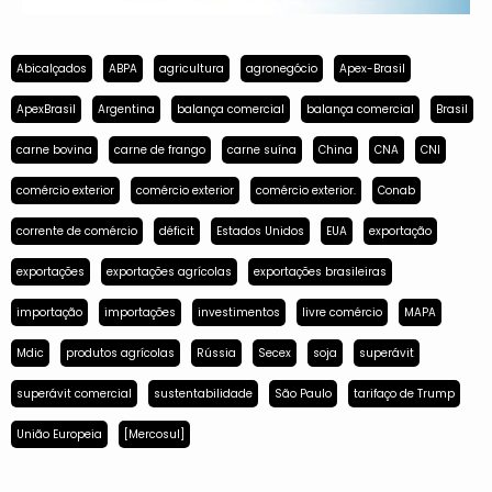
Abicalçados
ABPA
agricultura
agronegócio
Apex-Brasil
ApexBrasil
Argentina
balança comercial
balança comercial
Brasil
carne bovina
carne de frango
carne suína
China
CNA
CNI
comércio exterior
comércio exterior
comércio exterior.
Conab
corrente de comércio
déficit
Estados Unidos
EUA
exportação
exportações
exportações agrícolas
exportações brasileiras
importação
importações
investimentos
livre comércio
MAPA
Mdic
produtos agrícolas
Rússia
Secex
soja
superávit
superávit comercial
sustentabilidade
São Paulo
tarifaço de Trump
União Europeia
[Mercosul]