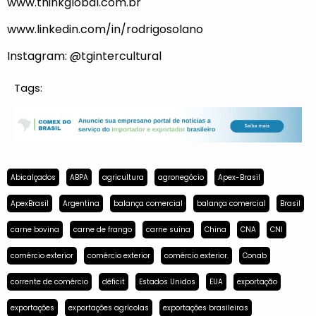
www.thinkglobal.com.br
www.linkedin.com/in/
rodrigosolano
Instagram: @tgintercultural
Tags:
Abicalçados
ABPA
agricultura
agronegócio
Apex-Brasil
ApexBrasil
Argentina
balança comercial
balança comercial
Brasil
carne bovina
carne de frango
carne suína
China
CNA
CNI
comércio exterior
comércio exterior
comércio exterior.
Conab
corrente de comércio
déficit
Estados Unidos
EUA
exportação
exportações
exportações agrícolas
exportações brasileiras