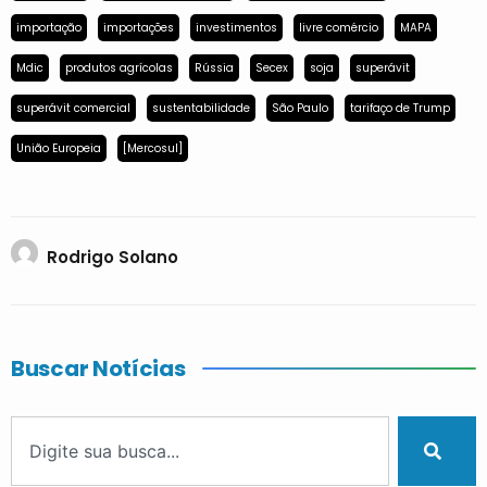
importação
importações
investimentos
livre comércio
MAPA
Mdic
produtos agrícolas
Rússia
Secex
soja
superávit
superávit comercial
sustentabilidade
São Paulo
tarifaço de Trump
União Europeia
[Mercosul]
Rodrigo Solano
Buscar Notícias