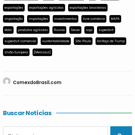
exportações
exportações agrícolas
exportações brasileiras
importação
importações
investimentos
livre comércio
MAPA
Mdic
produtos agrícolas
Rússia
Secex
soja
superávit
superávit comercial
sustentabilidade
São Paulo
tarifaço de Trump
União Europeia
[Mercosul]
ComexdoBrasil.com
Buscar Notícias