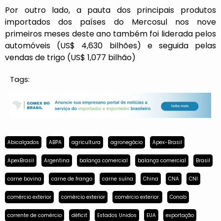
Por outro lado, a pauta dos principais produtos
importados dos países do Mercosul nos nove
primeiros meses deste ano também foi liderada pelos
automóveis (US$ 4,630 bilhões) e seguida pelas
vendas de trigo (US$ 1,077 bilhão)
Tags:
Abicalçados
ABPA
agricultura
agronegócio
Apex-Brasil
ApexBrasil
Argentina
balança comercial
balança comercial
Brasil
carne bovina
carne de frango
carne suína
China
CNA
CNI
comércio exterior
comércio exterior
comércio exterior.
Conab
corrente de comércio
déficit
Estados Unidos
EUA
exportação