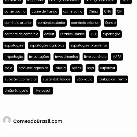
ApexBrasil
Argentina
balança comercial
balança comercial
Brasil
carne bovina
carne de frango
carne suína
China
CNA
CNI
comércio exterior
comércio exterior
comércio exterior.
Conab
corrente de comércio
déficit
Estados Unidos
EUA
exportação
exportações
exportações agrícolas
exportações brasileiras
importação
importações
investimentos
livre comércio
MAPA
Mdic
produtos agrícolas
Rússia
Secex
soja
superávit
superávit comercial
sustentabilidade
São Paulo
tarifaço de Trump
União Europeia
[Mercosul]
ComexdoBrasil.com