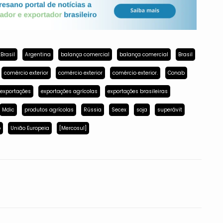
Brasil
Argentina
balança comercial
balança comercial
Brasil
comércio exterior
comércio exterior
comércio exterior.
Conab
exportações
exportações agrícolas
exportações brasileiras
Mdic
produtos agrícolas
Rússia
Secex
soja
superávit
p
União Europeia
[Mercosul]