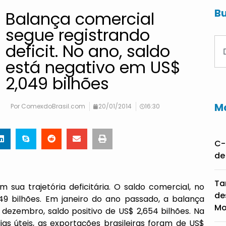
Bu
Balança comercial
segue registrando
deficit. No ano, saldo
está negativo em US$
2,049 bilhões
Ma
Por
ComexdoBrasil.com
20/01/2014
16:30
C-
de
Ta
m sua trajetória deficitária. O saldo comercial, no
de
49 bilhões. Em janeiro do ano passado, a balança
Mo
 dezembro, saldo positivo de US$ 2,654 bilhões. Na
ias úteis, as exportações brasileiras foram de US$