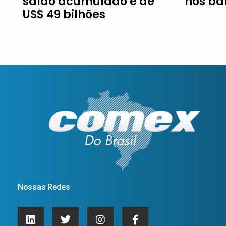
saldo acumulado é de
nos ba
US$ 49 bilhões
Nossas Redes