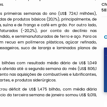
es.
Ch
58
 primeiras semanas do ano (US$ 724,1 milhões),
s de produtos básicos (20,1%), principalmente, de
, suína e de frango e café em grão. Por outro lado,
aturados (-20,2%), por conta do declínio nas
undido, e semimanufaturados de ferro e aço. Para os
 recuo em polímeros plásticos, açúcar refinado,
sageiros, suco de laranja e laminados planos de
bilhões com resultado médio diário de US$ 1,049
ia aferida até a segunda semana do mês (US$ 806,1
ento nas aquisições de combustíveis e lubrificantes,
tes, e produtos siderúrgicos.
ou déficit de US$ 1,475 bilhão, com média diária
cio da terceira semana de janeiro somou US$ 9,019,