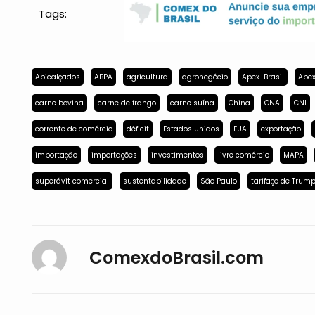
Tags:
Abicalçados
ABPA
agricultura
agronegócio
Apex-Brasil
Apex
carne bovina
carne de frango
carne suína
China
CNA
CNI
corrente de comércio
déficit
Estados Unidos
EUA
exportação
importação
importações
investimentos
livre comércio
MAPA
superávit comercial
sustentabilidade
São Paulo
tarifaço de Trum
ComexdoBrasil.com