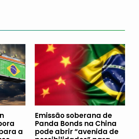
an
Emissão soberana de
bora
Panda Bonds na China
 para a
pode abrir “avenida de