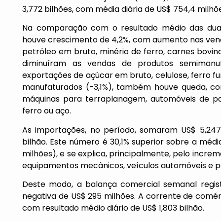
3,772 bilhões, com média diária de US$ 754,4 milhõ
Na comparação com o resultado médio das duas
houve crescimento de 4,2%, com aumento nas venda
petróleo em bruto, minério de ferro, carnes bovina
diminuíram as vendas de produtos semimanuf
exportações de açúcar em bruto, celulose, ferro f
manufaturados (-3,1%), também houve queda, com
máquinas para terraplanagem, automóveis de pas
ferro ou aço.
As importações, no período, somaram US$ 5,247 
bilhão. Este número é 30,1% superior sobre a méd
milhões), e se explica, principalmente, pelo increm
equipamentos mecânicos, veículos automóveis e par
Deste modo, a balança comercial semanal registr
negativa de US$ 295 milhões. A corrente de comér
com resultado médio diário de US$ 1,803 bilhão.