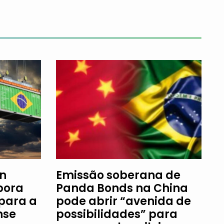
an
Emissão soberana de
bora
Panda Bonds na China
 para a
pode abrir “avenida de
nse
possibilidades” para