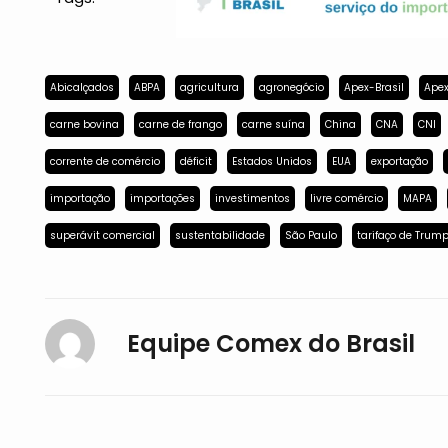
Abicalçados
ABPA
agricultura
agronegócio
Apex-Brasil
Apex
carne bovina
carne de frango
carne suína
China
CNA
CNI
corrente de comércio
déficit
Estados Unidos
EUA
exportação
importação
importações
investimentos
livre comércio
MAPA
superávit comercial
sustentabilidade
São Paulo
tarifaço de Trum
Equipe Comex do Brasil