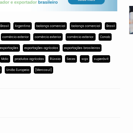
Brasil
Argentina
balança comercial
balança comercial
Brasil
comércio exterior
comércio exterior
comércio exterior.
Conab
exportações
exportações agrícolas
exportações brasileiras
Mdic
produtos agrícolas
Rússia
Secex
soja
superávit
p
União Europeia
[Mercosul]