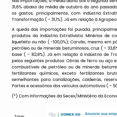
Nas importações, a média diária até a segunda se
31,6% abaixo da média de outubro do ano passado
os gastos, principalmente, com Indústria Extra
Transformação ( – 31,1%). Já em relação à Agropec
A queda das importações foi puxada, principalme
produtos da Indústria Extrativista: Minérios de 
liquefeito ou não ( -100,0%); Carvão, mesmo em p
petróleo ou de minerais betuminosos, crus ( – 33,
base ( – 82,9%). Já em relação à Indústria de T
pelos seguintes produtos: Obras de ferro ou aço e
combustíveis de petróleo ou de minerais betumin
fertilizantes químicos, exceto fertilizantes bru
semelhantes para canalizações, caldeiras, reserv
Partes e acessórios dos veículos automotivos ( – 50
(*) Com informações da Secex/Ministério da Econ
Tags: