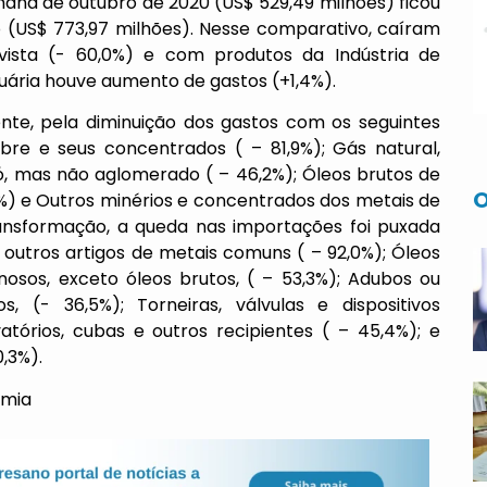
mana de outubro de 2020 (US$ 529,49 milhões) ficou
 (US$ 773,97 milhões). Nesse comparativo, caíram
tivista (- 60,0%) e com produtos da Indústria de
uária houve aumento de gastos (+1,4%).
nte, pela diminuição dos gastos com os seguintes
cobre e seus concentrados ( – 81,9%); Gás natural,
ó, mas não aglomerado ( – 46,2%); Óleos brutos de
O
8%) e Outros minérios e concentrados dos metais de
ransformação, a queda nas importações foi puxada
 outros artigos de metais comuns ( – 92,0%); Óleos
osos, exceto óleos brutos, ( – 53,3%); Adubos ou
tos, (- 36,5%); Torneiras, válvulas e dispositivos
atórios, cubas e outros recipientes ( – 45,4%); e
,3%).
omia