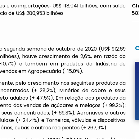
es e as importações, US$ 118,041 bilhões, com saldo
Ch
cio de US$ 280,953 bilhões.
58
 a segunda semana de outubro de 2020 (US$ 912,69
milhões), houve crescimento de 2,6%, em razão do
 (+10,7%) e também em produtos da Indústria de
 vendas em Agropecuária (-15,0%).
mente, pelo crescimento nos seguintes produtos da
 concentrados (+ 28,2%); Minérios de cobre e seus
xceto adubos (+ 47,5%). Em relação aos produtos da
ento das vendas de açúcares e melaços (+ 99,2%);
e seus concentrados, (+ 69,3%); Aeronaves e outros
ulose (+ 24,4%) e Torneiras, válvulas e dispositivos
rios, cubas e outros recipientes (+ 267,9%).