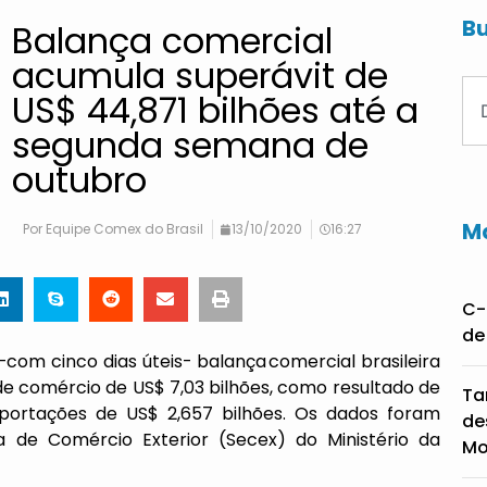
Bu
Balança comercial
acumula superávit de
US$ 44,871 bilhões até a
segunda semana de
outubro
Ma
Por
Equipe Comex do Brasil
13/10/2020
16:27
C-
de
com cinco dias úteis- balança comercial brasileira
 de comércio de US$ 7,03 bilhões, como resultado de
Ta
mportações de US$ 2,657 bilhões. Os dados foram
de
ia de Comércio Exterior (Secex) do Ministério da
Mo