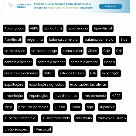
Abicalçados
ABPA
agricultura
agronegócio
Apex-Brasil
ApexBrasil
Argentina
balança comercial
balança comercial
Brasil
carne bovina
carne de frango
carne suína
China
CNA
CNI
comércio exterior
comércio exterior
comércio exterior.
Conab
corrente de comércio
déficit
Estados Unidos
EUA
exportação
exportações
exportações agrícolas
exportações brasileiras
importação
importações
investimentos
livre comércio
MAPA
Mdic
produtos agrícolas
Rússia
Secex
soja
superávit
superávit comercial
sustentabilidade
São Paulo
tarifaço de Trump
União Europeia
[Mercosul]