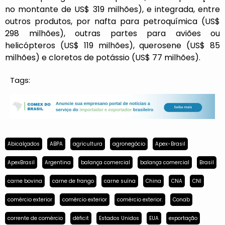
no montante de US$ 319 milhões), e integrada, entre
outros produtos, por nafta para petroquímica (US$
298 milhões), outras partes para aviões ou
helicópteros (US$ 119 milhões), querosene (US$ 85
milhões) e cloretos de potássio (US$ 77 milhões).
Tags:
Abicalçados
ABPA
agricultura
agronegócio
Apex-Brasil
ApexBrasil
Argentina
balança comercial
balança comercial
Brasil
carne bovina
carne de frango
carne suína
China
CNA
CNI
comércio exterior
comércio exterior
comércio exterior.
Conab
corrente de comércio
déficit
Estados Unidos
EUA
exportação