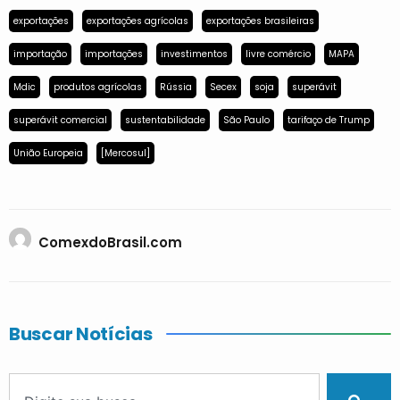
exportações
exportações agrícolas
exportações brasileiras
importação
importações
investimentos
livre comércio
MAPA
Mdic
produtos agrícolas
Rússia
Secex
soja
superávit
superávit comercial
sustentabilidade
São Paulo
tarifaço de Trump
União Europeia
[Mercosul]
ComexdoBrasil.com
Buscar Notícias