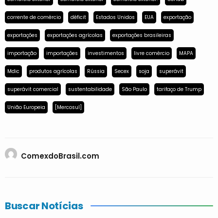
corrente de comércio
déficit
Estados Unidos
EUA
exportação
exportações
exportações agrícolas
exportações brasileiras
importação
importações
investimentos
livre comércio
MAPA
Mdic
produtos agrícolas
Rússia
Secex
soja
superávit
superávit comercial
sustentabilidade
São Paulo
tarifaço de Trump
União Europeia
[Mercosul]
ComexdoBrasil.com
Buscar Notícias