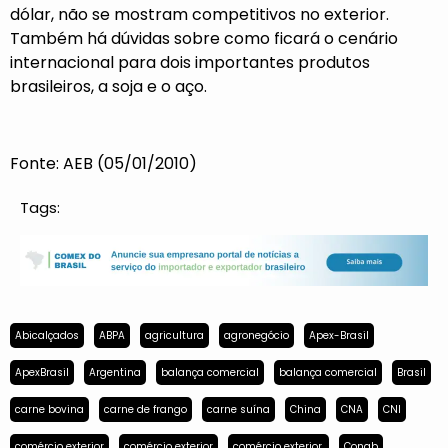
dólar, não se mostram competitivos no exterior.
Também há dúvidas sobre como ficará o cenário
internacional para dois importantes produtos
brasileiros, a soja e o aço.
Fonte: AEB (05/01/2010)
Tags:
Abicalçados
ABPA
agricultura
agronegócio
Apex-Brasil
ApexBrasil
Argentina
balança comercial
balança comercial
Brasil
carne bovina
carne de frango
carne suína
China
CNA
CNI
comércio exterior
comércio exterior
comércio exterior.
Conab