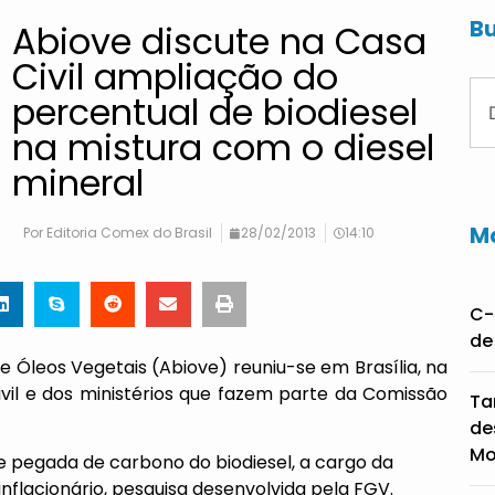
Bu
Abiove discute na Casa
Civil ampliação do
percentual de biodiesel
na mistura com o diesel
mineral
Ma
Por
Editoria Comex do Brasil
28/02/2013
14:10
C-
de
de Óleos Vegetais (Abiove) reuniu-se em Brasília, na
vil e dos ministérios que fazem parte da Comissão
Ta
de
Mo
e pegada de carbono do biodiesel, a cargo da
nflacionário, pesquisa desenvolvida pela FGV.