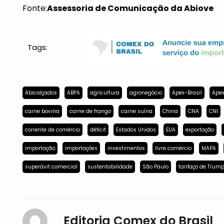
Fonte:
Assessoria de Comunicação da Abiove
Tags:
Abicalçados
ABPA
agricultura
agronegócio
Apex-Brasil
Apex
carne bovina
carne de frango
carne suína
China
CNA
CNI
corrente de comércio
déficit
Estados Unidos
EUA
exportação
importação
importações
investimentos
livre comércio
MAPA
superávit comercial
sustentabilidade
São Paulo
tarifaço de Trum
Editoria Comex do Brasil