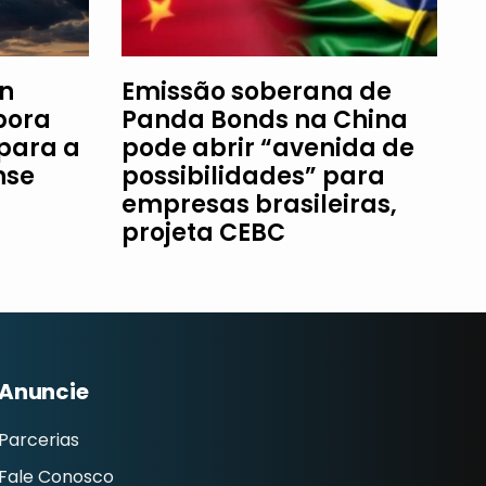
an
Emissão soberana de
bora
Panda Bonds na China
 para a
pode abrir “avenida de
nse
possibilidades” para
empresas brasileiras,
projeta CEBC
Anuncie
Parcerias
Fale Conosco