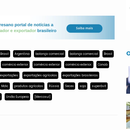
O
Brasil
Argentina
balança comercial
balança comercial
Brasil
comércio exterior
comércio exterior
comércio exterior.
Conab
exportações
exportações agrícolas
exportações brasileiras
Mdic
produtos agrícolas
Rússia
Secex
soja
superávit
p
União Europeia
[Mercosul]