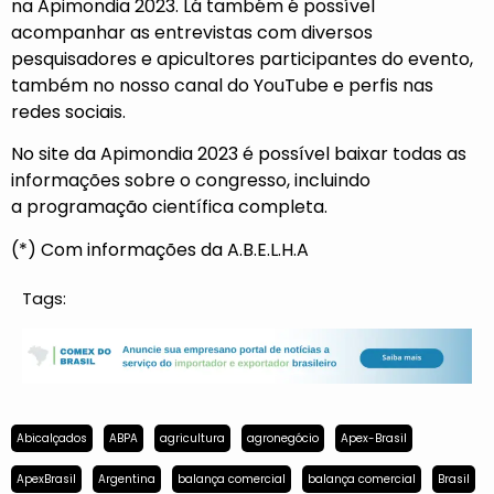
na Apimondia 2023. Lá também é possível
acompanhar as entrevistas com diversos
pesquisadores e apicultores participantes do evento,
também no nosso canal do
YouTube
e perfis nas
redes sociais.
No
site da Apimondia 2023
é possível baixar todas as
informações sobre o congresso, incluindo
a
programação científica
completa.
(*) Com informações da A.B.E.L.H.A
Tags:
Abicalçados
ABPA
agricultura
agronegócio
Apex-Brasil
ApexBrasil
Argentina
balança comercial
balança comercial
Brasil