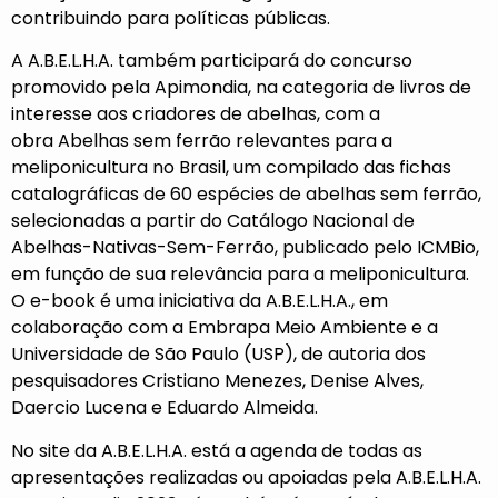
contribuindo para políticas públicas.
A A.B.E.L.H.A. também participará do concurso
promovido pela Apimondia, na categoria de livros de
interesse aos criadores de abelhas, com a
obra
Abelhas sem ferrão relevantes para a
meliponicultura no Brasil
, um compilado das fichas
catalográficas de 60 espécies de abelhas sem ferrão,
selecionadas a partir do Catálogo Nacional de
Abelhas-Nativas-Sem-Ferrão, publicado pelo ICMBio,
em função de sua relevância para a meliponicultura.
O e-book é uma iniciativa da A.B.E.L.H.A., em
colaboração com a Embrapa Meio Ambiente e a
Universidade de São Paulo (USP), de autoria dos
pesquisadores Cristiano Menezes, Denise Alves,
Daercio Lucena e Eduardo Almeida.
No
site da A.B.E.L.H.A
. está a agenda de todas as
apresentações realizadas ou apoiadas pela A.B.E.L.H.A.