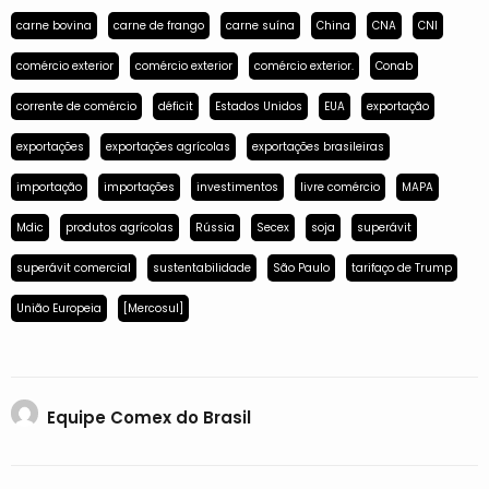
carne bovina
carne de frango
carne suína
China
CNA
CNI
comércio exterior
comércio exterior
comércio exterior.
Conab
corrente de comércio
déficit
Estados Unidos
EUA
exportação
exportações
exportações agrícolas
exportações brasileiras
importação
importações
investimentos
livre comércio
MAPA
Mdic
produtos agrícolas
Rússia
Secex
soja
superávit
superávit comercial
sustentabilidade
São Paulo
tarifaço de Trump
União Europeia
[Mercosul]
Equipe Comex do Brasil