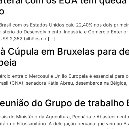
ilateral com os EUA tem queda
o
o Brasil com os Estados Unidos caiu 22,40% nos dois prim
istério do Desenvolvimento, Indústria e Comércio Exterior
US$ 2,352 bilhões no […]
 à Cúpula em Bruxelas para d
peia
ércio entre o Mercosul e União Europeia é essencial para o
asil (CNA), senadora Kátia Abreu, desembarca na Bélgica,
reunião do Grupo de trabalho 
onais do Ministério da Agricultura, Pecuária e Abasteciment
ário e Fitossanitário. A delegação peruana que veio ao Br