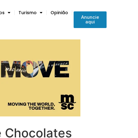
tos
Turismo
Opinião
Anuncie
aqui
e Chocolates