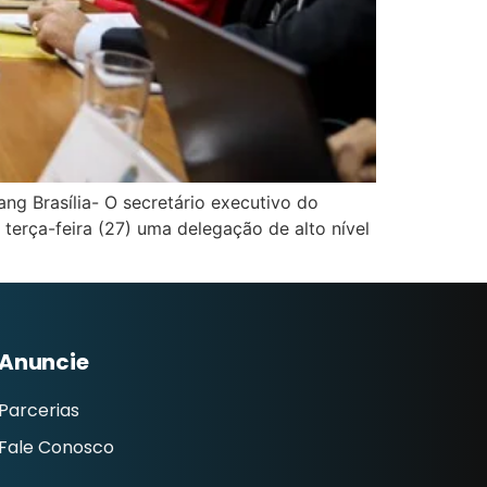
ng Brasília- O secretário executivo do
 terça-feira (27) uma delegação de alto nível
Anuncie
Parcerias
Fale Conosco