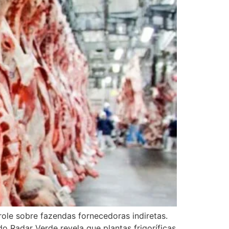
role sobre fazendas fornecedoras indiretas.
o Radar Verde revela que plantas frigoríficas