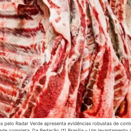
as pelo Radar Verde apresenta evidências robustas de cont
ade completa. Da Redação (*) Brasília – Um levantamento d