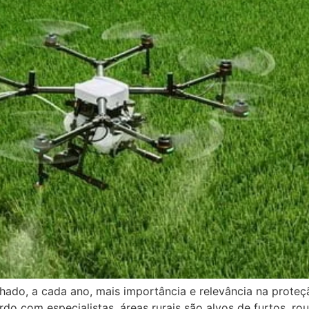
ado, a cada ano, mais importância e relevância na proteçã
do com especialistas, áreas rurais são alvos de furtos, ro