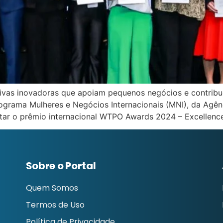
ativas inovadoras que apoiam pequenos negócios e contrib
rograma Mulheres e Negócios Internacionais (MNI), da Agê
star o prêmio internacional WTPO Awards 2024 – Excellence
Sobre o Portal
Quem Somos
Termos de Uso
Política de Privacidade