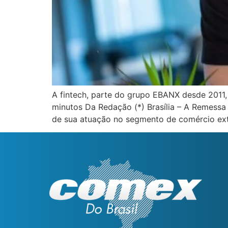
A fintech, parte do grupo EBANX desde 2011,
minutos Da Redação (*) Brasília – A Remessa 
de sua atuação no segmento de comércio ext