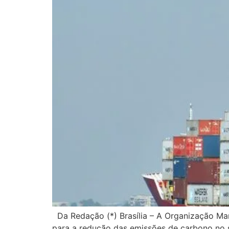
Da Redação (*) Brasília – A Organização Marí
para a redução das emissões de carbono no 