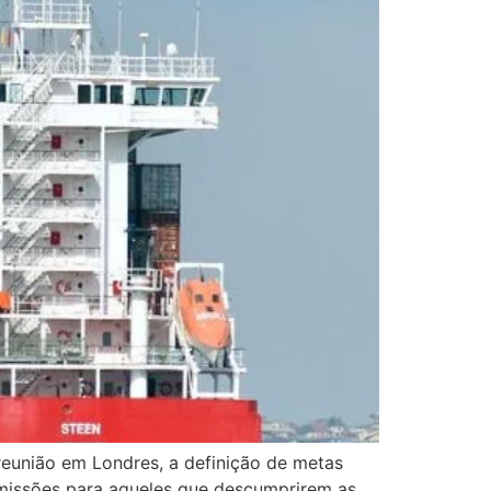
 reunião em Londres, a definição de metas
emissões para aqueles que descumprirem as