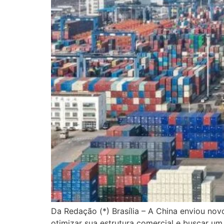
Da Redação (*) Brasília – A China enviou no
otimizar sua estrutura comercial e buscar um