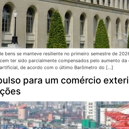
de bens se manteve resiliente no primeiro semestre de 202
recem ter sido parcialmente compensados ​​pelo aumento d
 artificial, de acordo com o último Barômetro do […]
pulso para um comércio exteri
ações