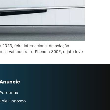
2023, feira internacional de aviação
resa vai mostrar o Phenom 300E, o jato leve
Anuncie
Parcerias
Fale Conosco