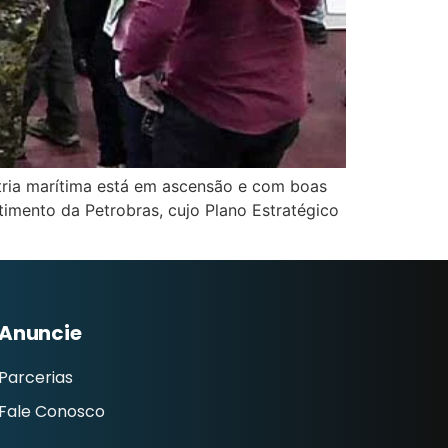
stria marítima está em ascensão e com boas
timento da Petrobras, cujo Plano Estratégico
Anuncie
Parcerias
Fale Conosco