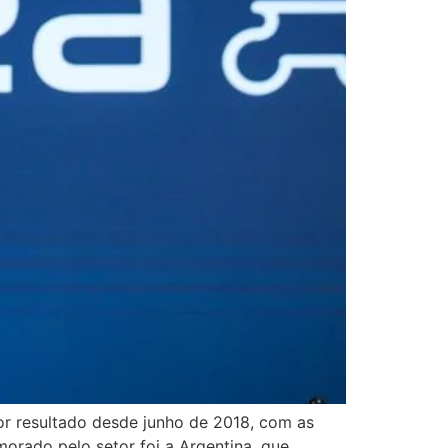
or resultado desde junho de 2018, com as
orado pelo setor foi a Argentina, que