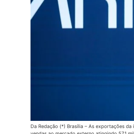
Da Redação (*) Brasília – As exportações da
vendas ao mercado externo atingindo 57,1 mi