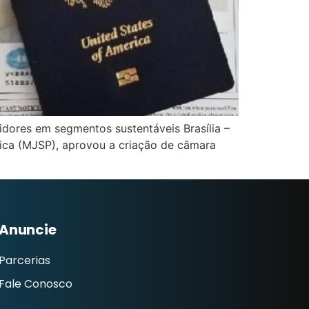
idores em segmentos sustentáveis Brasília –
lica (MJSP), aprovou a criação de câmara
Anuncie
Parcerias
Fale Conosco