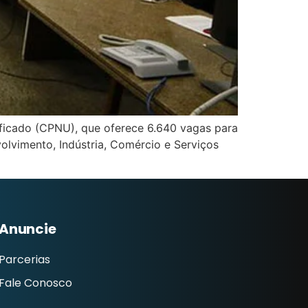
nificado (CPNU), que oferece 6.640 vagas para
volvimento, Indústria, Comércio e Serviços
Anuncie
Parcerias
Fale Conosco