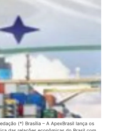
dação (*) Brasília – A ApexBrasil lança os
gica das relações econômicas do Brasil com