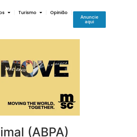
tos
Turismo
Opinião
Anuncie
aqui
nimal (ABPA)