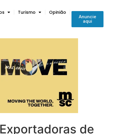
tos
Turismo
Opinião
Anuncie
aqui
s Exportadoras de