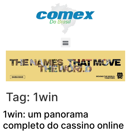
Tag:
1win
1win: um panorama
completo do cassino online