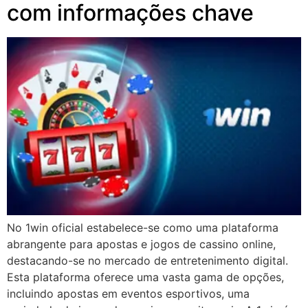
com informações chave
No 1win oficial estabelece-se como uma plataforma
abrangente para apostas e jogos de cassino online,
destacando-se no mercado de entretenimento digital.
Esta plataforma oferece uma vasta gama de opções,
incluindo apostas em eventos esportivos, uma