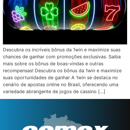
Descubra os incríveis bônus da 1win e maximize suas
chances de ganhar com promoções exclusivas. Saiba
mais sobre os bônus de boas-vindas e outras
recompensas! Descubra os bônus da 1win e maximize
suas oportunidades de ganhar A 1win se destaca no
cenário de apostas online no Brasil, oferecendo uma
variedade abrangente de jogos de cassino […]