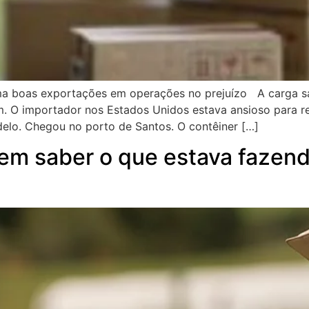
a boas exportações em operações no prejuízo A carga sa
O importador nos Estados Unidos estava ansioso para re
lo. Chegou no porto de Santos. O contêiner […]
sem saber o que estava fazen